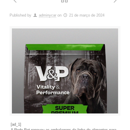
Published by
adminycar
on
21 de março de 2024
[ad_1]
A Rede Pet renovou as embalagens da linha de alimentos para