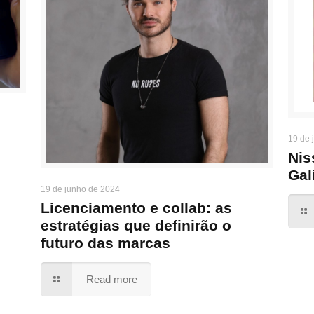
19 de 
Nis
Gal
19 de junho de 2024
Licenciamento e collab: as
estratégias que definirão o
futuro das marcas
Read more