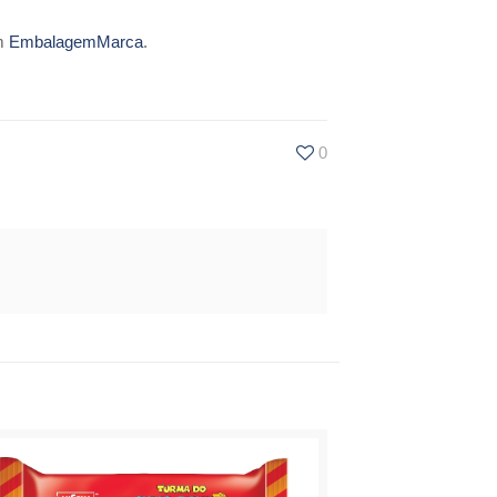
em
EmbalagemMarca
.
0