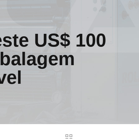
este US$ 100
mbalagem
vel