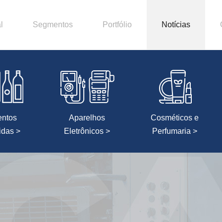
l
Segmentos
Portfólio
Notícias
entos
Aparelhos
Cosméticos e
idas >
Eletrônicos >
Perfumaria >