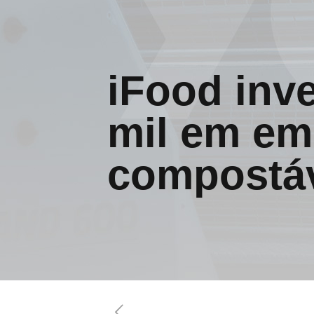
iFood inv
mil em e
compostá