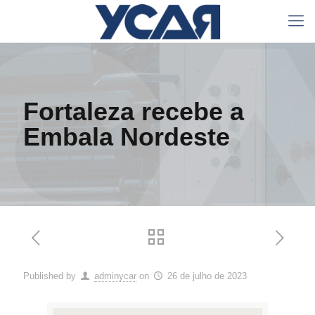
Fortaleza recebe a
Embala Nordeste
Published by
adminycar
on
26 de julho de 2023