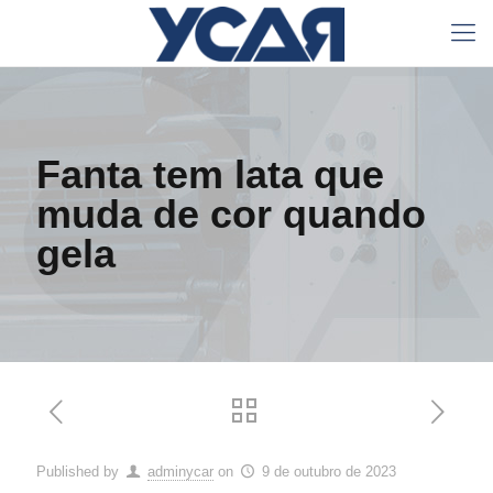
Fanta tem lata que
muda de cor quando
gela
Published by
adminycar
on
9 de outubro de 2023