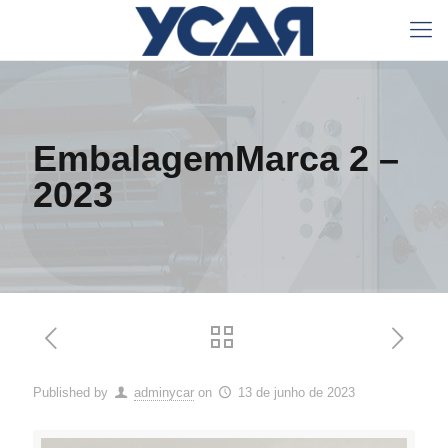
EmbalagemMarca 2 –
2023
Published by
adminycar
on
13 de junho de 2023