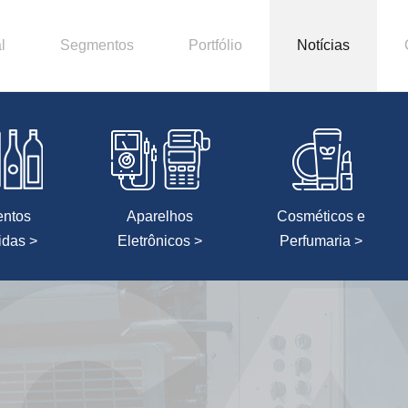
l
Segmentos
Portfólio
Notícias
entos
Aparelhos
Cosméticos e
idas >
Eletrônicos >
Perfumaria >