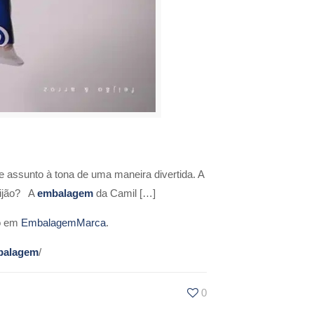
e assunto à tona de uma maneira divertida. A
eijão? A
embalagem
da Camil […]
o em
EmbalagemMarca
.
balagem
/
0