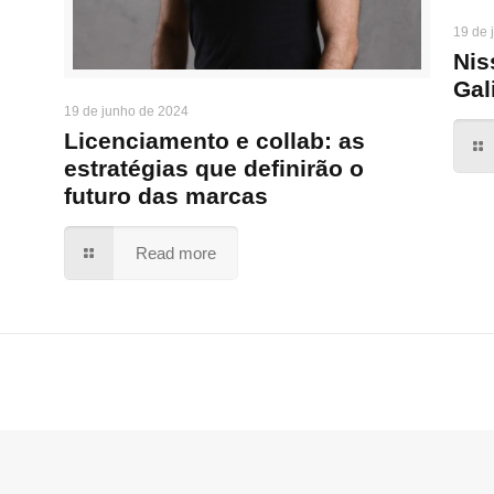
19 de 
Nis
Gal
19 de junho de 2024
Licenciamento e collab: as
estratégias que definirão o
futuro das marcas
Read more