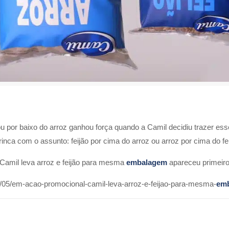
ou por baixo do arroz ganhou força quando a Camil decidiu trazer ess
inca com o assunto: feijão por cima do arroz ou arroz por cima do f
Camil leva arroz e feijão para mesma
embalagem
apareceu primeir
/05/em-acao-promocional-camil-leva-arroz-e-feijao-para-mesma-
em