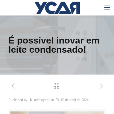
É possível inovar em
leite condensado!
Published by
adminycar
on
10 de abril de 2024