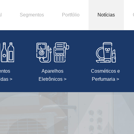
l
Segmentos
Portfólio
Notícias
entos
Aparelhos
Cosméticos e
idas >
Eletrônicos >
Perfumaria >