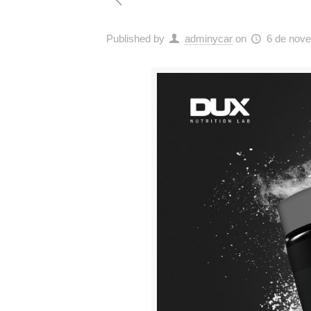
Published by
adminycar
on
6 de nov