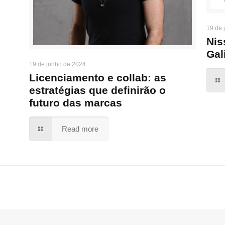
19 de 
Nis
Gal
19 de junho de 2024
Licenciamento e collab: as
estratégias que definirão o
futuro das marcas
Read more