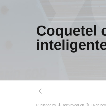
Coquetel 
inteligent
Published by
adminycar
on
14 de no