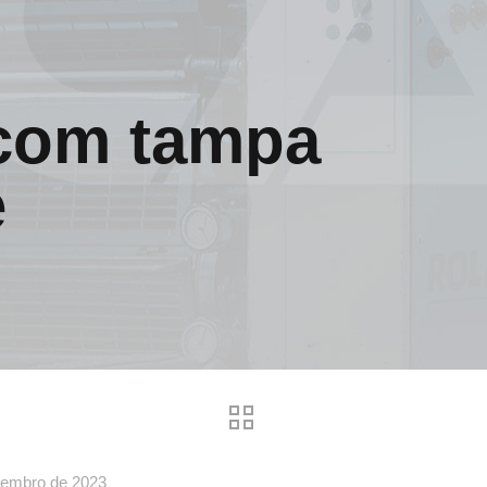
com tampa
e
vembro de 2023