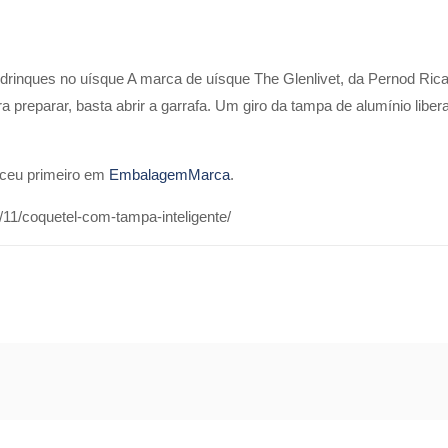
a drinques no uísque A marca de uísque The Glenlivet, da Pernod Rica
ra preparar, basta abrir a garrafa. Um giro da tampa de alumínio libe
ceu primeiro em
EmbalagemMarca
.
11/coquetel-com-tampa-inteligente/