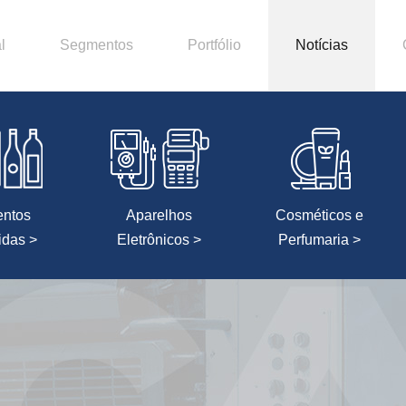
l
Segmentos
Portfólio
Notícias
entos
Aparelhos
Cosméticos e
idas >
Eletrônicos >
Perfumaria >