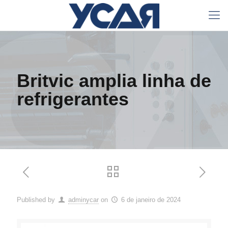
Britvic amplia linha de
refrigerantes
Published by
adminycar
on
6 de janeiro de 2024