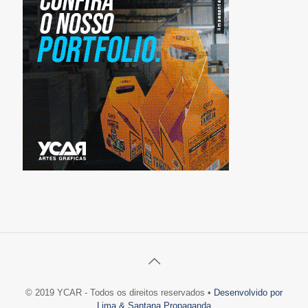
© 2019 YCAR - Todos os direitos reservados •
Desenvolvido por
Lima & Santana Propaganda