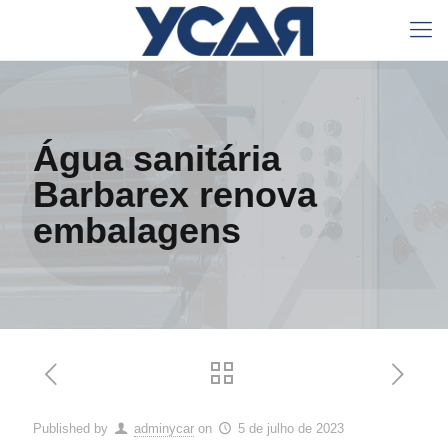
Água sanitária
Barbarex renova
embalagens
Published by
adminycar
on
5 de julho de 2023