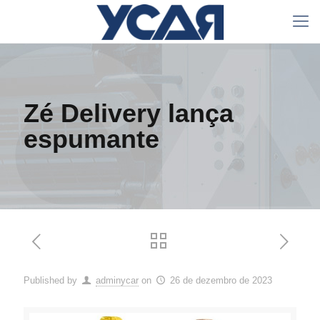
Zé Delivery lança
espumante
Published by
adminycar
on
26 de dezembro de 2023