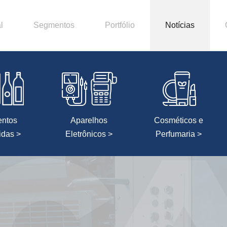
l
Segmentos
Portfólio
Notícias
entos
Aparelhos
Cosméticos e
idas >
Eletrônicos >
Perfumaria >