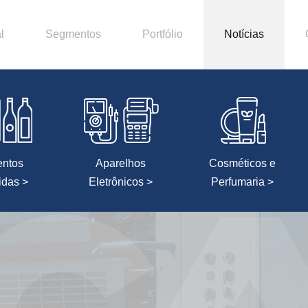
l
Segmentos
Portfólio
Notícias
entos
Aparelhos
Cosméticos e
idas >
Eletrônicos >
Perfumaria >