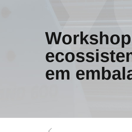
Workshop
ecossiste
em embal