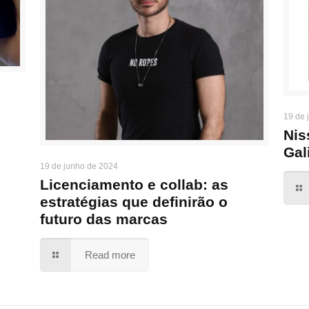
19 de 
Nis
Gal
19 de junho de 2024
Licenciamento e collab: as
estratégias que definirão o
futuro das marcas
Read more