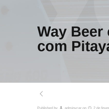
Way Beer c
com Pitay
Published by
adminycar
on
2 de feve