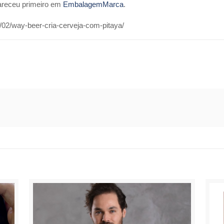
receu primeiro em
EmbalagemMarca
.
02/way-beer-cria-cerveja-com-pitaya/