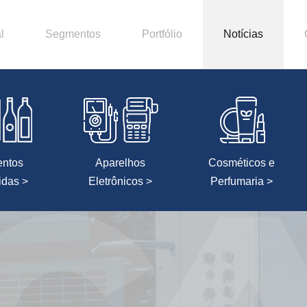
l
Segmentos
Portfólio
Notícias
entos
Aparelhos
Cosméticos e
idas >
Eletrônicos >
Perfumaria >