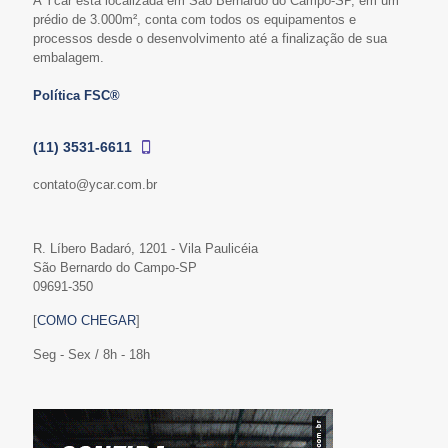
A Ycar está localizada em São Bernardo do Campo-SP, em um
prédio de 3.000m², conta com todos os equipamentos e
processos desde o desenvolvimento até a finalização de sua
embalagem.
Política FSC®
(11) 3531-6611
contato@ycar.com.br
R. Líbero Badaró, 1201 - Vila Paulicéia
São Bernardo do Campo-SP
09691-350
[
COMO CHEGAR
]
Seg - Sex / 8h - 18h