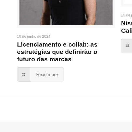
19 de 
Nis
Gal
19 de junho de 2024
Licenciamento e collab: as
estratégias que definirão o
futuro das marcas
Read more