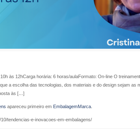
: 10h às 12hCarga horária: 6 horas/aulaFormato: On-line O treinamen
ue a escolha das tecnologias, dos materiais e do design sejam as 
osta às […]
ens
apareceu primeiro em
EmbalagemMarca
.
/10/tendencias-e-inovacoes-em-embalagens/