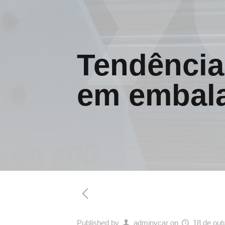
Tendência
em embal
Published by
adminycar
on
18 de out