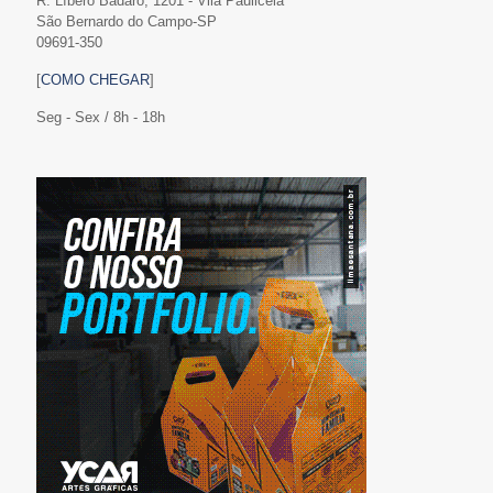
R. Líbero Badaró, 1201 - Vila Paulicéia
São Bernardo do Campo-SP
09691-350
[
COMO CHEGAR
]
Seg - Sex / 8h - 18h