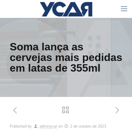
Soma lança as
cervejas mais pedidas
em latas de 355ml
Published by
adminycar
on
2 de outubro de 2023