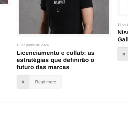
19 de 
Nis
Gal
19 de junho de 2024
Licenciamento e collab: as
estratégias que definirão o
futuro das marcas
Read more