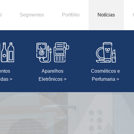
l
Segmentos
Portfólio
Notícias
entos
Aparelhos
Cosméticos e
idas >
Eletrônicos >
Perfumaria >