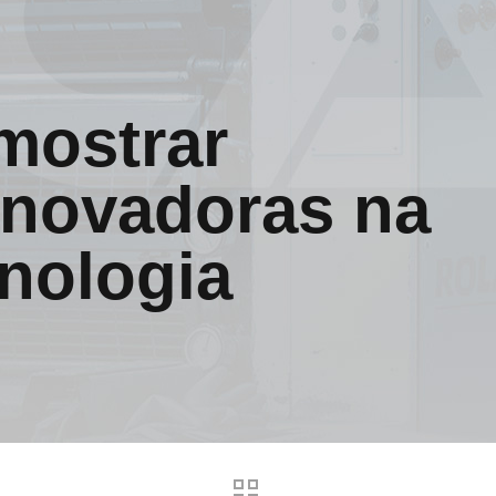
mostrar
inovadoras na
cnologia