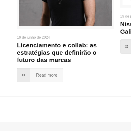
19 de 
Nis
Gal
19 de junho de 2024
Licenciamento e collab: as
estratégias que definirão o
futuro das marcas
Read more