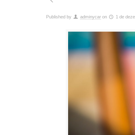
Published by
adminycar
on
1 de dez