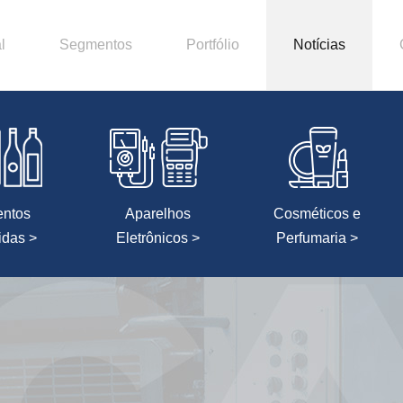
l
Segmentos
Portfólio
Notícias
entos
Aparelhos
Cosméticos e
idas >
Eletrônicos >
Perfumaria >