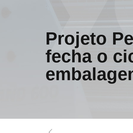
Projeto P
fecha o ci
embalagen