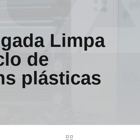
egada Limpa
clo de
s plásticas