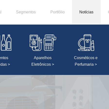
l
Segmentos
Portfólio
Notícias
entos
Aparelhos
Cosméticos e
idas >
Eletrônicos >
Perfumaria >