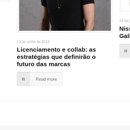
19 de 
Nis
Gal
19 de junho de 2024
Licenciamento e collab: as
estratégias que definirão o
futuro das marcas
Read more