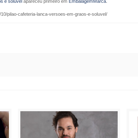
s e solúvel
apareceu primeiro em
EmbalagemMarca
.
0/pilao-cafeteria-lanca-versoes-em-graos-e-soluvel/