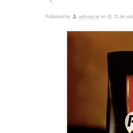
Published by
adminycar
on
21 de out