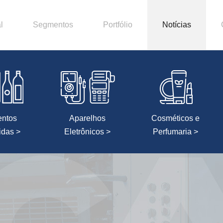
l
Segmentos
Portfólio
Notícias
entos
Aparelhos
Cosméticos e
idas >
Eletrônicos >
Perfumaria >