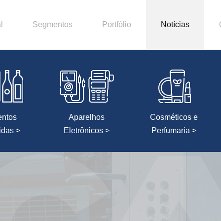
l
Segmentos
Portfólio
Notícias
entos
Aparelhos
Cosméticos e
idas >
Eletrônicos >
Perfumaria >