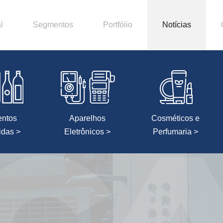
l
Segmentos
Portfólio
Notícias
entos
Aparelhos
Cosméticos e
idas >
Eletrônicos >
Perfumaria >