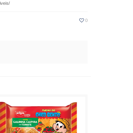
veis/
0