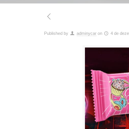
Published by
adminycar
on
4 de dez