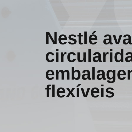
Nestlé av
circularid
embalagen
flexíveis