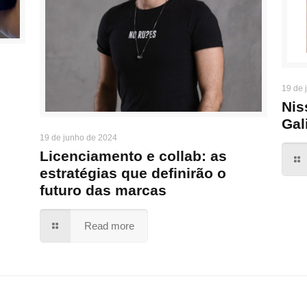
19 de 
Nis
Gal
19 de junho de 2024
Licenciamento e collab: as
estratégias que definirão o
futuro das marcas
Read more