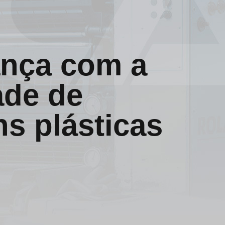
ança com a
ade de
s plásticas