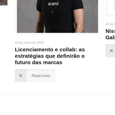
19 de 
Nis
Gal
19 de junho de 2024
Licenciamento e collab: as
estratégias que definirão o
futuro das marcas
Read more