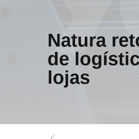
Natura re
de logísti
lojas