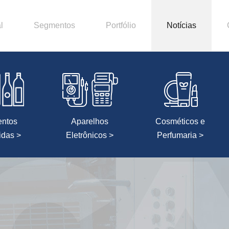
l
Segmentos
Portfólio
Notícias
entos
Aparelhos
Cosméticos e
idas >
Eletrônicos >
Perfumaria >