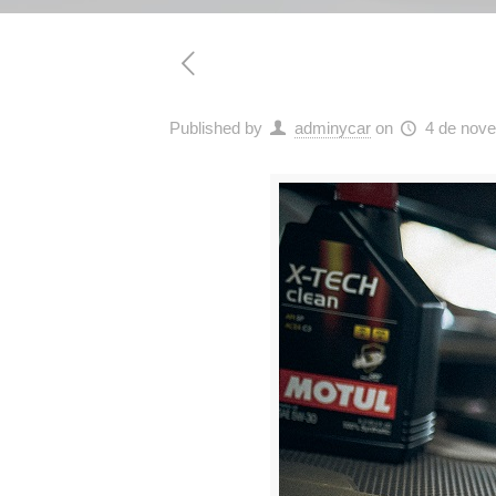
Published by
adminycar
on
4 de nov