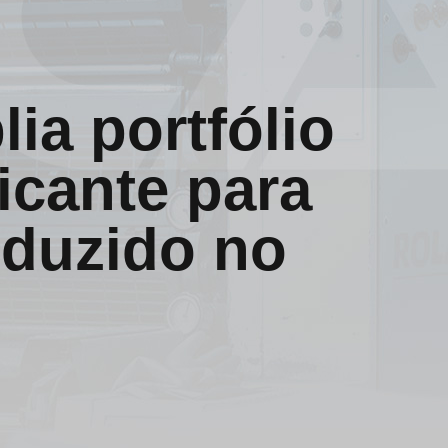
ia portfólio
icante para
oduzido no