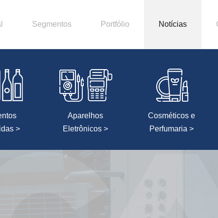
l
Segmentos
Portfólio
Notícias
entos
Aparelhos
Cosméticos e
idas >
Eletrônicos >
Perfumaria >