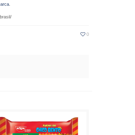
arca
.
rasil/
0