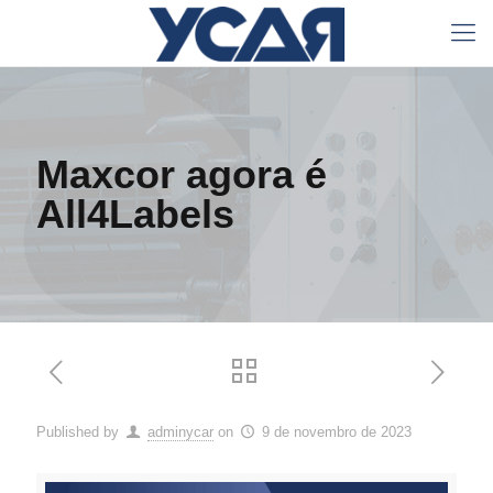
Maxcor agora é
All4Labels
Published by
adminycar
on
9 de novembro de 2023