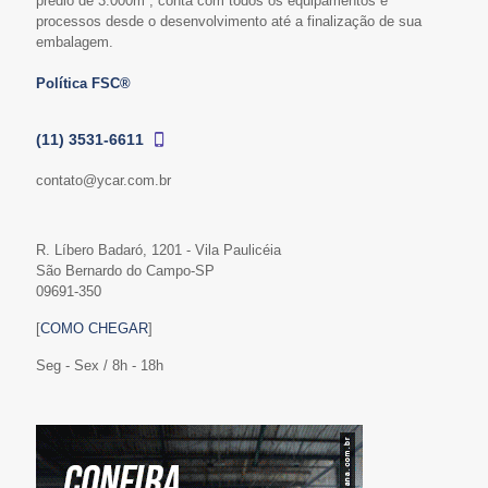
prédio de 3.000m², conta com todos os equipamentos e
processos desde o desenvolvimento até a finalização de sua
embalagem.
Política FSC®
(11) 3531-6611
contato@ycar.com.br
R. Líbero Badaró, 1201 - Vila Paulicéia
São Bernardo do Campo-SP
09691-350
[
COMO CHEGAR
]
Seg - Sex / 8h - 18h