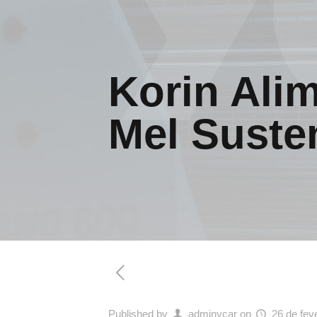
Korin Ali
Mel Suste
Published by
adminycar
on
26 de fev