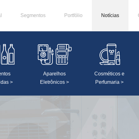
l
Segmentos
Portfólio
Notícias
entos
Aparelhos
Cosméticos e
idas >
Eletrônicos >
Perfumaria >