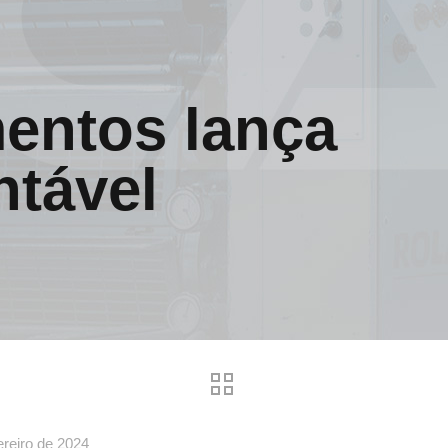
mentos lança
ntável
ereiro de 2024