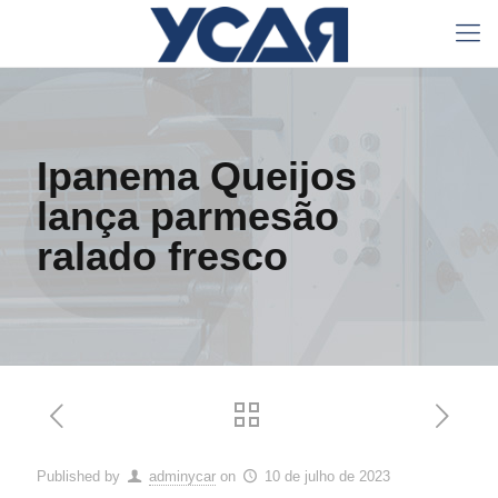
Ipanema Queijos
lança parmesão
ralado fresco
Published by
adminycar
on
10 de julho de 2023