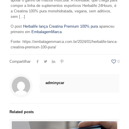
apoiar o ganho de massa muscular. A novidade, que chega para
compor a linha de suplementos esportivos Herbalife 24Hours, é
a Creatina 100% pura monohidratada, vegana, sem aditivos,
sem […]
O post
Herbalife lança Creatina Premium 100% pura
apareceu
primeiro em
EmbalagemMarca
.
Fonte: https://embalagemmarca.com.br/2024/01/herbalife-lanca-
creatina-premium-100-pura/
Compartilhar
0
adminycar
Related posts