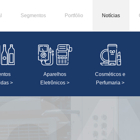
l
Segmentos
Portfólio
Notícias
entos
Aparelhos
Cosméticos e
idas >
Eletrônicos >
Perfumaria >