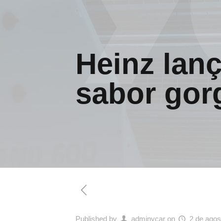
Heinz lan
sabor gor
Published by
adminycar
on
2 de agos