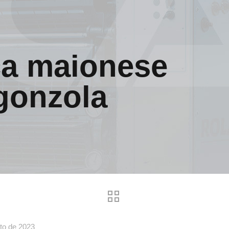
ça maionese
gonzola
to de 2023