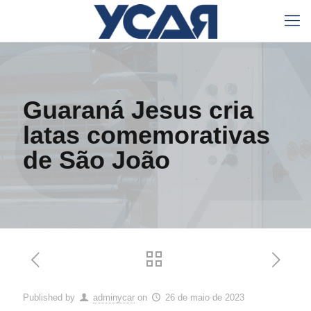
Guaraná Jesus cria
latas comemorativas
de São João
Published by
adminycar
on
26 de maio de 2023