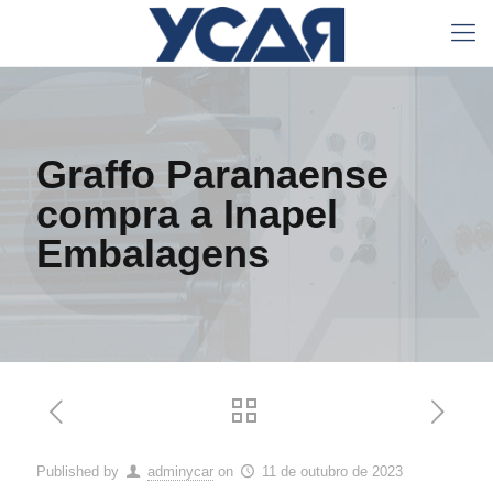
Graffo Paranaense
compra a Inapel
Embalagens
Published by
adminycar
on
11 de outubro de 2023