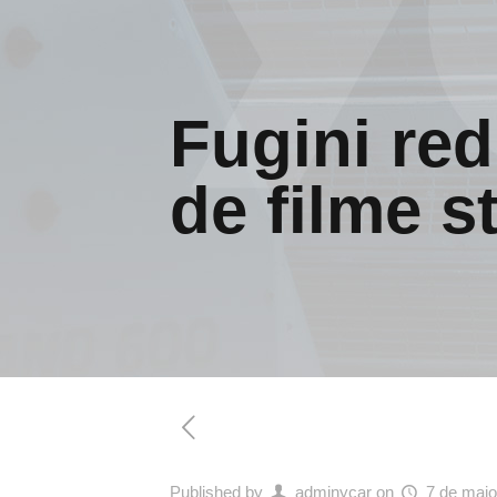
Fugini re
de filme s
Published by
adminycar
on
7 de maio