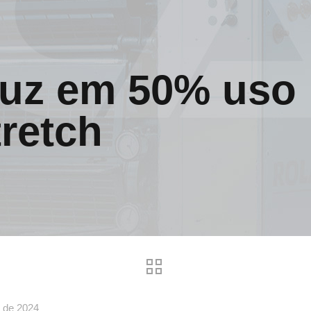
duz em 50% uso
tretch
 de 2024