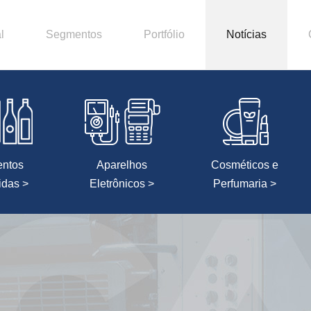
l
Segmentos
Portfólio
Notícias
entos
Aparelhos
Cosméticos e
idas >
Eletrônicos >
Perfumaria >