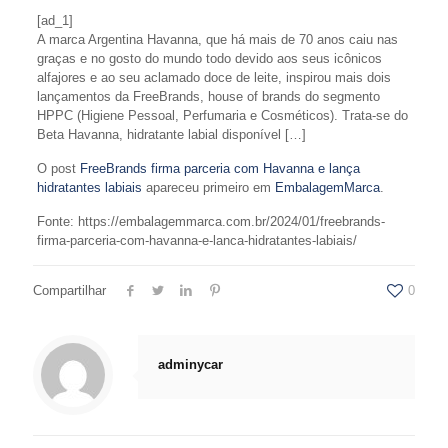
[ad_1]
A marca Argentina Havanna, que há mais de 70 anos caiu nas
graças e no gosto do mundo todo devido aos seus icônicos
alfajores e ao seu aclamado doce de leite, inspirou mais dois
lançamentos da FreeBrands, house of brands do segmento
HPPC (Higiene Pessoal, Perfumaria e Cosméticos). Trata-se do
Beta Havanna, hidratante labial disponível […]
O post
FreeBrands firma parceria com Havanna e lança
hidratantes labiais
apareceu primeiro em
EmbalagemMarca
.
Fonte: https://embalagemmarca.com.br/2024/01/freebrands-
firma-parceria-com-havanna-e-lanca-hidratantes-labiais/
Compartilhar
0
adminycar