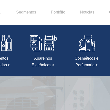
l
Segmentos
Portfólio
Notícias
entos
Aparelhos
Cosméticos e
idas >
Eletrônicos >
Perfumaria >