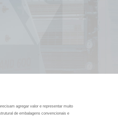
precisam agregar valor e representar muito
trutural de embalagens convencionais e