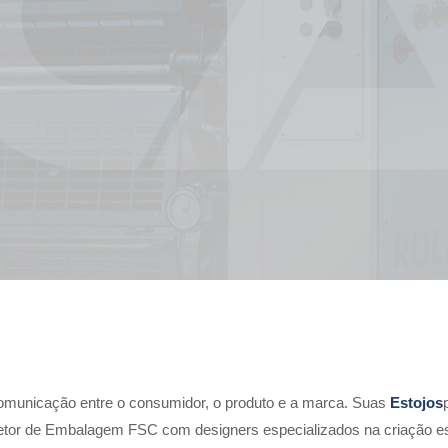
comunicação entre o consumidor, o produto e a marca. Suas
Estojos
etor de Embalagem FSC com designers especializados na criação es