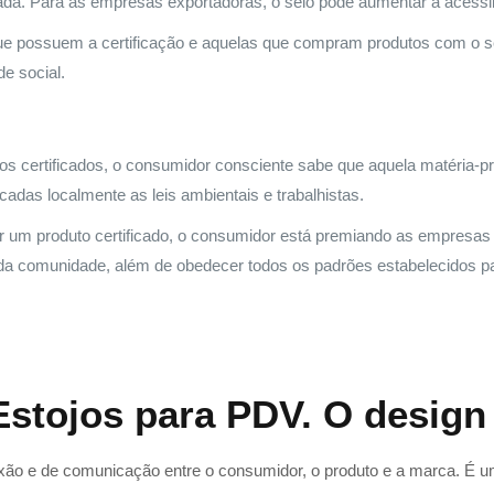
ricada. Para as empresas exportadoras, o selo pode aumentar a acessi
 possuem a certificação e aquelas que compram produtos com o se
e social.
s certificados, o consumidor consciente sabe que aquela matéria-prim
adas localmente as leis ambientais e trabalhistas.
r um produto certificado, o consumidor está premiando as empresas
 e da comunidade, além de obedecer todos os padrões estabelecidos 
Estojos para PDV. O design
ão e de comunicação entre o consumidor, o produto e a marca. É um