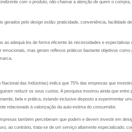
condizente com o produto, não chamar a atenção de quem o compra,
is gerados pelo design estão: praticidade, conveniência, facilidade d
os ao adequá-los de forma eficiente às necessidades e expectativas 
 emocionais, mas geram reflexos práticos bastante objetivos como p
 marca.
 Nacional das Indústrias) indica que 75% das empresas que invest
iram reduzir os seus custos. A pesquisa mostrou ainda que entre 
raente, bela e prática, estando inclusive disposto a experimentar 
mente relacionado à valorização da auto-estima do consumidor.
mpresas também perceberam que podem e devem investir em design
uxo, ao contrário, trata-se de um serviço altamente especializado, c