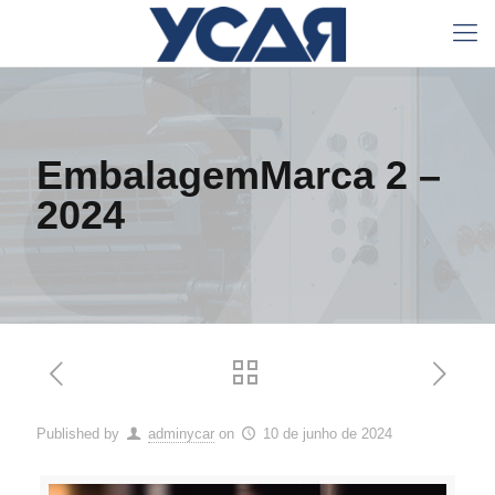
EmbalagemMarca 2 –
2024
Published by
adminycar
on
10 de junho de 2024