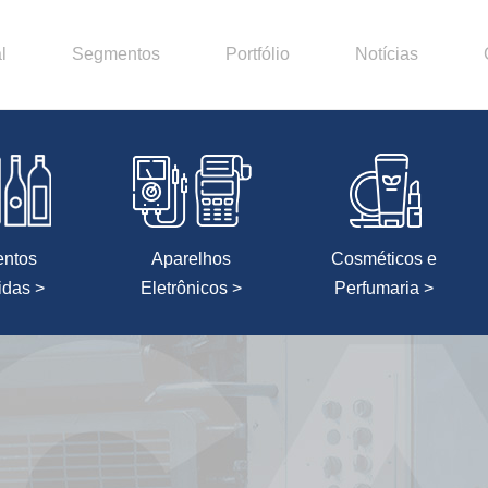
l
Segmentos
Portfólio
Notícias
entos
Aparelhos
Cosméticos e
idas >
Eletrônicos >
Perfumaria >