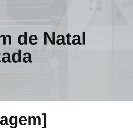
 de Natal
zada
tagem]