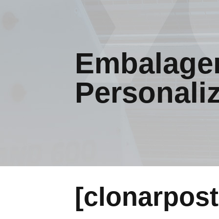
Embalagem
Personali
[clonarpos