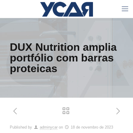
DUX Nutrition amplia
portfólio com barras
proteicas
Published by
adminycar
on
18 de novembro de 2023