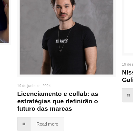
19 de 
Nis
Gal
19 de junho de 2024
Licenciamento e collab: as
estratégias que definirão o
futuro das marcas
Read more