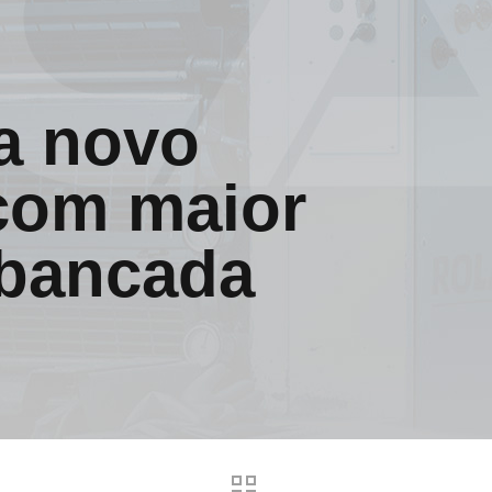
a novo
 com maior
 bancada