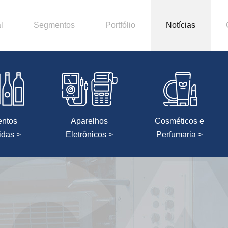
l
Segmentos
Portfólio
Notícias
entos
Aparelhos
Cosméticos e
idas >
Eletrônicos >
Perfumaria >