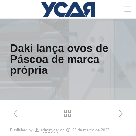
Daki lança ovos de
Páscoa de marca
própria
Published by
adminycar
on
23 de março de 2023