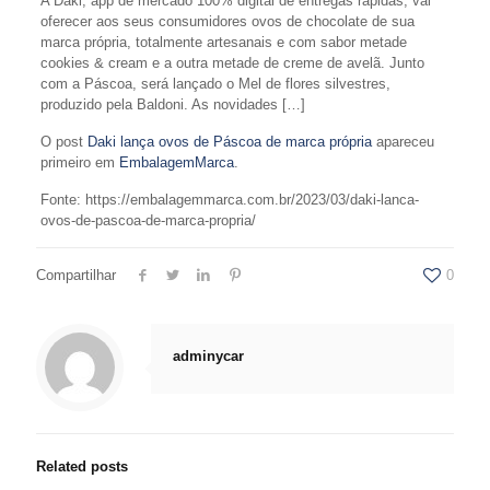
A Daki, app de mercado 100% digital de entregas rápidas, vai
oferecer aos seus consumidores ovos de chocolate de sua
marca própria, totalmente artesanais e com sabor metade
cookies & cream e a outra metade de creme de avelã. Junto
com a Páscoa, será lançado o Mel de flores silvestres,
produzido pela Baldoni. As novidades […]
O post
Daki lança ovos de Páscoa de marca própria
apareceu
primeiro em
EmbalagemMarca
.
Fonte: https://embalagemmarca.com.br/2023/03/daki-lanca-
ovos-de-pascoa-de-marca-propria/
Compartilhar
0
adminycar
Related posts