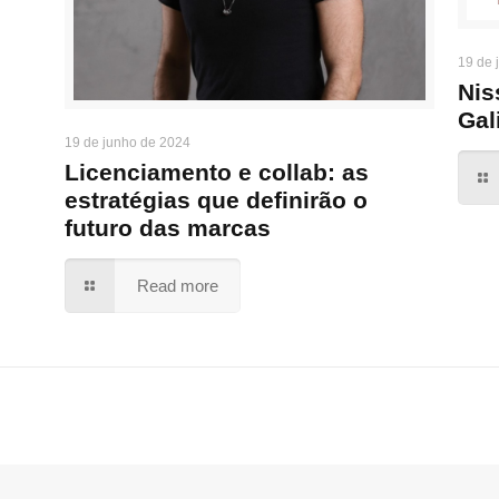
19 de 
Nis
Gal
19 de junho de 2024
Licenciamento e collab: as
estratégias que definirão o
futuro das marcas
Read more