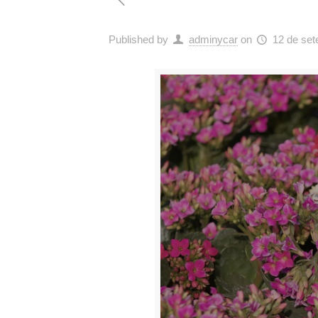
Published by
adminycar
on
12 de se