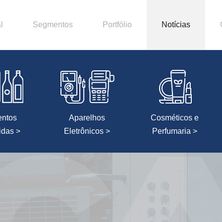
l
Segmentos
Portfólio
Notícias
entos
Aparelhos
Cosméticos e
idas >
Eletrônicos >
Perfumaria >