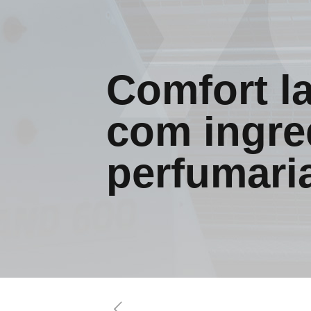
Comfort l
com ingre
perfumaria