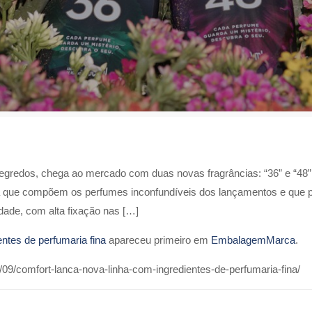
gredos, chega ao mercado com duas novas fragrâncias: “36” e “48”. 
ina que compõem os perfumes inconfundíveis dos lançamentos e que
ade, com alta fixação nas […]
ntes de perfumaria fina
apareceu primeiro em
EmbalagemMarca
.
9/comfort-lanca-nova-linha-com-ingredientes-de-perfumaria-fina/