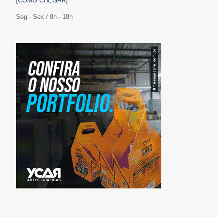
[
COMO CHEGAR
]
Seg - Sex / 8h - 18h