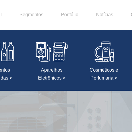
l
Segmentos
Portfólio
Notícias
entos
Aparelhos
Cosméticos e
idas >
Eletrônicos >
Perfumaria >