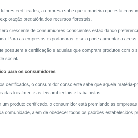
utores certificados, a empresa sabe que a madeira que está cons
 exploração predatória dos recursos florestais.
o crescente de consumidores conscientes estão dando preferência 
ricada. Para as empresas exportadoras, o selo pode aumentar a acessi
 possuem a certificação e aquelas que compram produtos com o se
e social.
ico para os consumidores
s certificados, o consumidor consciente sabe que aquela matéria-prim
adas localmente as leis ambientais e trabalhistas.
r um produto certificado, o consumidor está premiando as empresas
 e da comunidade, além de obedecer todos os padrões estabelecidos 