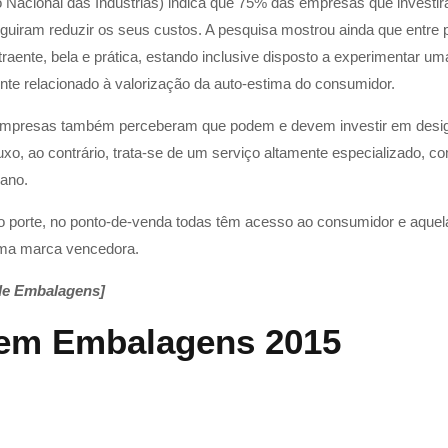
 Nacional das Indústrias) indica que 75% das empresas que invest
iram reduzir os seus custos. A pesquisa mostrou ainda que entre 
raente, bela e prática, estando inclusive disposto a experimentar 
mente relacionado à valorização da auto-estima do consumidor.
mpresas também perceberam que podem e devem investir em design
uxo, ao contrário, trata-se de um serviço altamente especializado, c
iano.
o porte, no ponto-de-venda todas têm acesso ao consumidor e aque
uma marca vencedora.
de Embalagens]
 em Embalagens 2015