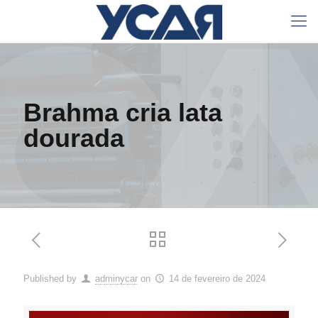
Brahma cria lata
dourada
Published by
adminycar
on
14 de fevereiro de 2024