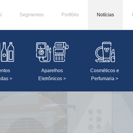
l
Segmentos
Portfólio
Notícias
entos
Aparelhos
Cosméticos e
idas >
Eletrônicos >
Perfumaria >