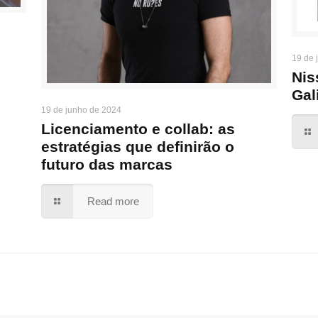
19 de 
Nis
Gal
19 de junho de 2024
Licenciamento e collab: as
estratégias que definirão o
futuro das marcas
Read more