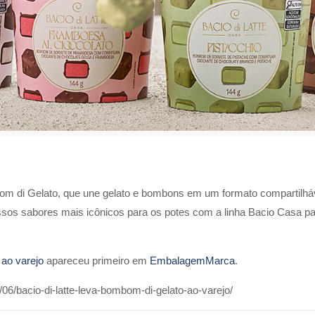
bom di Gelato, que une gelato e bombons em um formato compartilháve
ssos sabores mais icônicos para os potes com a linha Bacio Casa para
 ao varejo
apareceu primeiro em
EmbalagemMarca
.
6/bacio-di-latte-leva-bombom-di-gelato-ao-varejo/