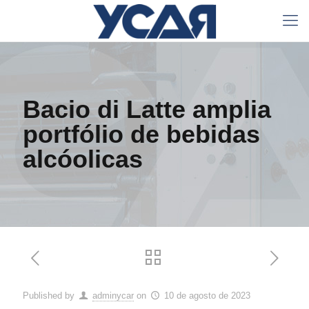
Bacio di Latte amplia
portfólio de bebidas
alcóolicas
Published by
adminycar
on
10 de agosto de 2023