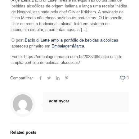
A gelateria Bacio di Latte investe na expansão do portfólio de
bebidas alcoólicas de origem italiana e lança uma receita inédita
de Negroni, assinada pelo chef Olivier Krikham. A novidade da
linha Mercato não chega sozinha às prateleiras. O Limoncello,
licor de receita tradicional italiana, feito em sistema de
economia circular, a partir das cascas […]
O post
Bacio di Latte amplia portfólio de bebidas alcóolicas
apareceu primeiro em
EmbalagemMarca
.
Fonte: https://embalagemmarca.com.br/2023/08/bacio-di-latte-
amplia-portfolio-de-bebidas-alcoolicas/
Compartilhar
0
adminycar
Related posts