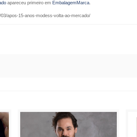
ado
apareceu primeiro em
EmbalagemMarca
.
/03/apos-15-anos-modess-volta-ao-mercado/