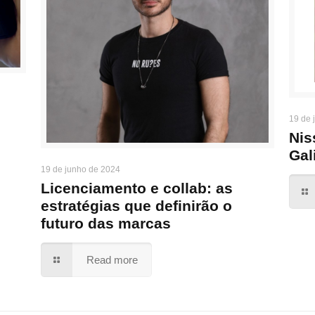
19 de 
Nis
Gal
19 de junho de 2024
Licenciamento e collab: as
estratégias que definirão o
futuro das marcas
Read more