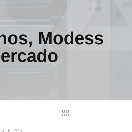
nos, Modess
mercado
rço de 2023