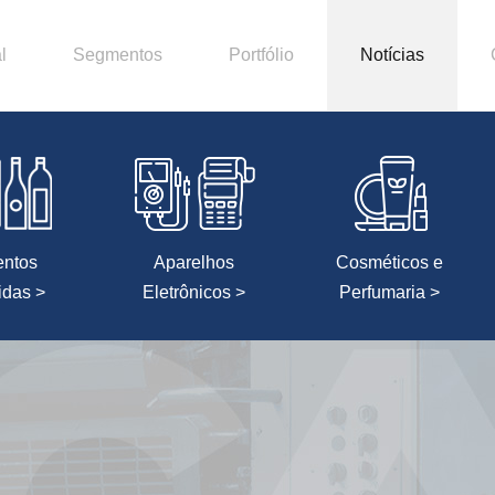
l
Segmentos
Portfólio
Notícias
entos
Aparelhos
Cosméticos e
idas >
Eletrônicos >
Perfumaria >