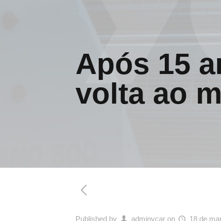
Após 15 a
volta ao 
Published by
adminycar
on
18 de ma