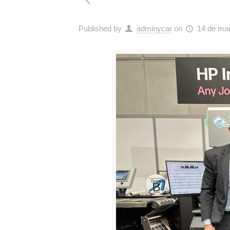
Published by
adminycar
on
14 de ma