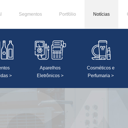
l
Segmentos
Portfólio
Notícias
entos
Aparelhos
Cosméticos e
idas >
Eletrônicos >
Perfumaria >