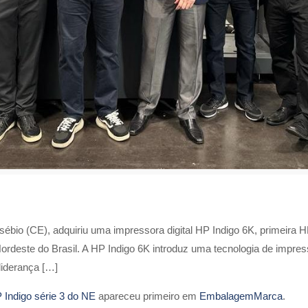
ébio (CE), adquiriu uma impressora digital HP Indigo 6K, primeira HP
Nordeste do Brasil. A HP Indigo 6K introduz uma tecnologia de impre
liderança […]
 Indigo série 3 do NE
apareceu primeiro em
EmbalagemMarca
.