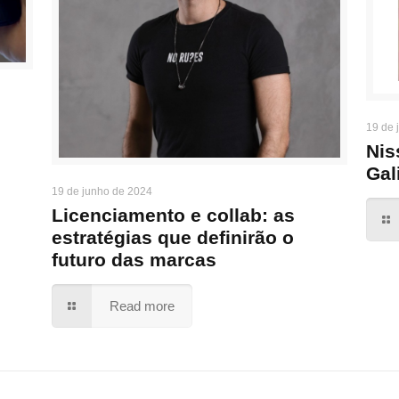
19 de 
Nis
Gal
19 de junho de 2024
Licenciamento e collab: as
estratégias que definirão o
futuro das marcas
Read more